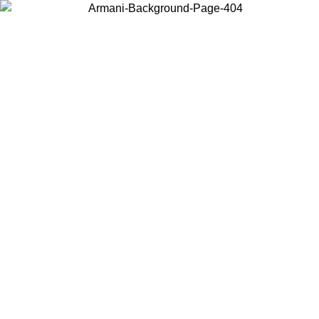
Elija el país en el que se encuentra para ver el contenido local y
comprar en línea.
País/Región
Continuar
United States
Acceda a tu cuenta para obtener el envío gratuito en pedidos
superiores a 150€