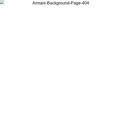
Elija el país en el que se encuentra para ver el contenido local y
comprar en línea.
País/Región
Continuar
United States
Acceda a tu cuenta para obtener el envío gratuito en pedidos
superiores a 150€