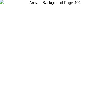
Elija el país en el que se encuentra para ver el contenido local y
comprar en línea.
País/Región
Continuar
United States
Acceda a tu cuenta para obtener el
 HASTA EL 31/08/2026
superiores a 