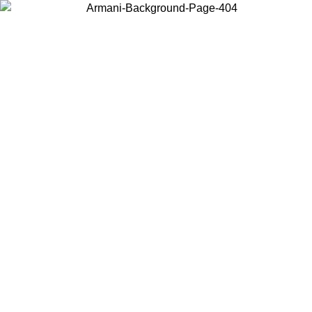
Elija el país en el que se encuentra para ver el contenido local y
comprar en línea.
País/Región
Continuar
United States
Acceda a tu cuenta para obtener el envío gratuito en
L 31/08/2026
superiores a 150€