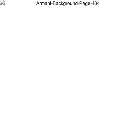
Elija el país en el que se encuentra para ver el contenido local y
comprar en línea.
País/Región
Continuar
United States
Acceda a tu cuenta para obtener el envío gratuito en pedidos
superiores a 150€