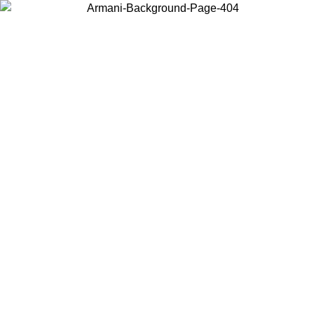
Elija el país en el que se encuentra para ver el contenido local y
comprar en línea.
País/Región
Continuar
United States
Acceda a tu cuenta para obtener el envío gratuito en pedidos
superiores a 150€