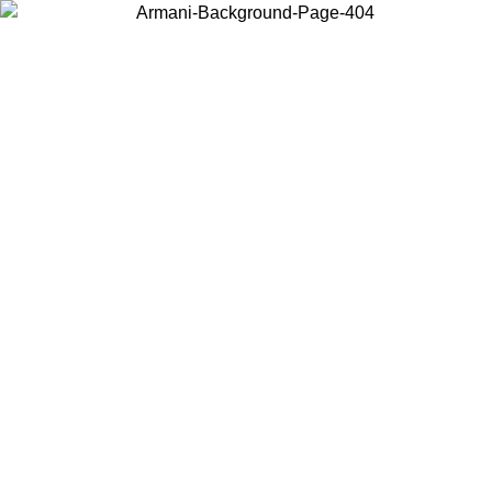
Elija el país en el que se encuentra para ver el contenido local y
comprar en línea.
País/Región
Continuar
United States
ONLINE EXCLUSIVE PROMO HASTA EL 31/08/2026