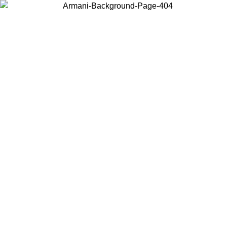
Elija el país en el que se encuentra para ver el contenido local y
comprar en línea.
País/Región
Continuar
United States
Acceda a tu cuenta para obtener el enví
ASTA EL 31/08/2026
superiores a 150€