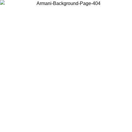
Elija el país en el que se encuentra para ver el contenido local y
comprar en línea.
País/Región
Continuar
United States
Acceda a tu cuenta para obtener el envío gratuito en pedidos
superiores a 150€