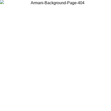
Elija el país en el que se encuentra para ver el contenido local y
comprar en línea.
País/Región
Continuar
United States
Acceda a tu cuenta para obtener el envío gratuito en pedid
/08/2026
superiores a 150€