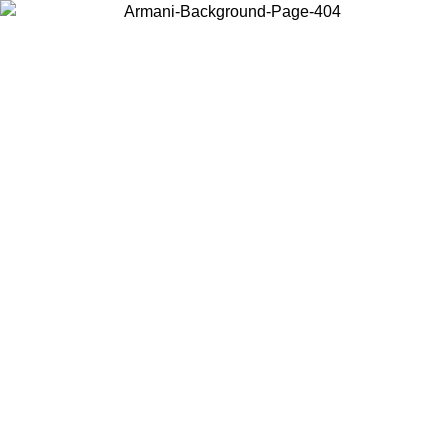
Elija el país en el que se encuentra para ver el contenido local y
comprar en línea.
País/Región
Continuar
United States
Acceda a tu cuenta para obtener el envío gratuito en pedidos
08/2026
superiores a 150€