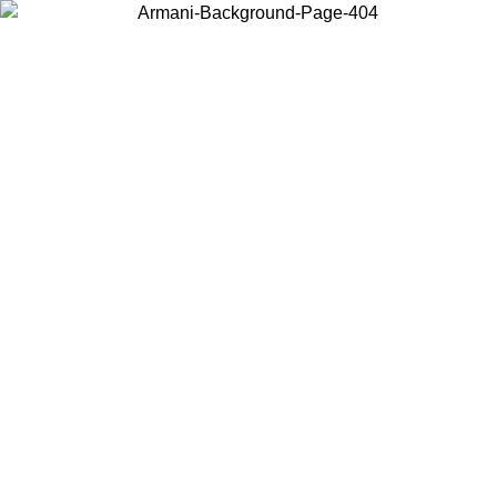
Elija el país en el que se encuentra para ver el contenido local y
comprar en línea.
País/Región
Continuar
United States
Acceda a tu cuenta para obtener el enví
ASTA EL 31/08/2026
superiores a 150€