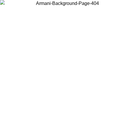
Elija el país en el que se encuentra para ver el contenido local y
comprar en línea.
País/Región
Continuar
United States
Acceda a tu cuenta para obtener el envío gratuito en pe
31/08/2026
superiores a 150€