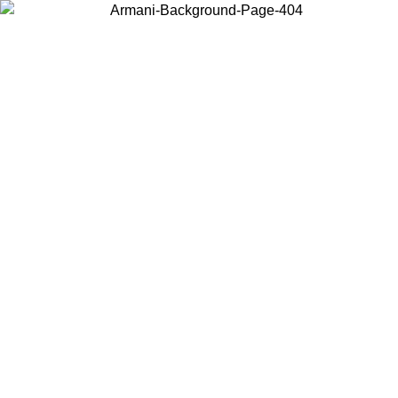
Elija el país en el que se encuentra para ver el contenido local y
comprar en línea.
País/Región
Continuar
United States
ONLINE EXCLUSIVE PROMO HASTA EL 31/08/2026