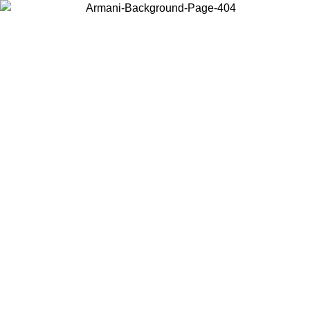
Elija el país en el que se encuentra para ver el contenido local y
comprar en línea.
País/Región
Continuar
United States
Acceda a tu cuenta para obtener el envío gra
TA EL 31/08/2026
superiores a 150€