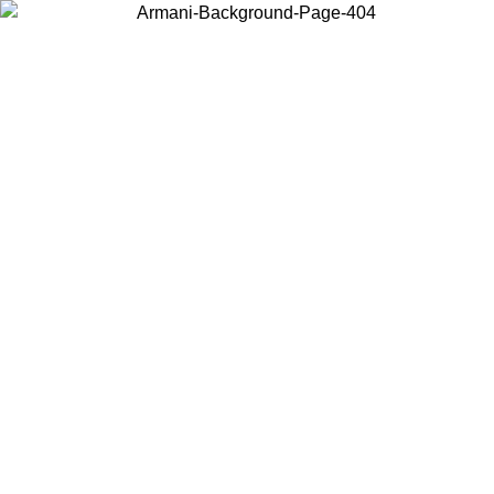
Elija el país en el que se encuentra para ver el contenido local y
comprar en línea.
País/Región
Continuar
United States
Acceda a tu cuenta para obtener el envío gratuito en pedidos
26
superiores a 150€