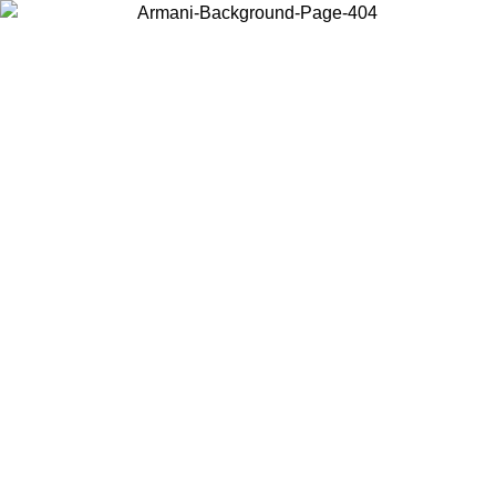
Elija el país en el que se encuentra para ver el contenido local y
comprar en línea.
País/Región
Continuar
United States
Acceda a tu cuenta para obtener el envío gratuito en pedidos
08/2026
superiores a 150€