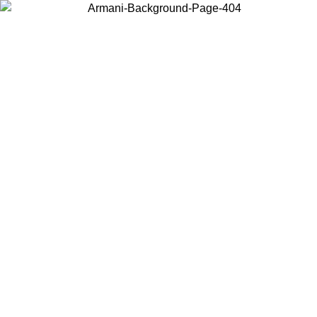
Elija el país en el que se encuentra para ver el contenido local y
comprar en línea.
País/Región
Continuar
United States
Acceda a tu cuenta para obtener el envío gratuito en pe
31/08/2026
superiores a 150€