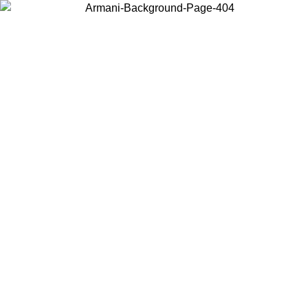
Elija el país en el que se encuentra para ver el contenido local y
comprar en línea.
País/Región
Continuar
United States
ONLINE EXCLUSIVE PROMO HASTA EL 31/08/2026