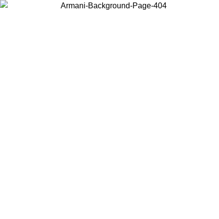
Elija el país en el que se encuentra para ver el contenido local y
comprar en línea.
País/Región
Continuar
United States
Acceda a tu cuenta para obtener el
 HASTA EL 31/08/2026
superiores a 