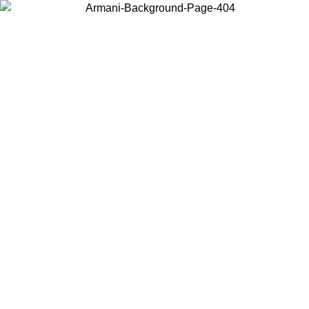
Elija el país en el que se encuentra para ver el contenido local y
comprar en línea.
País/Región
Continuar
United States
Acceda a tu cuenta para obtener el envío gratuito en pedidos
superiores a 150€