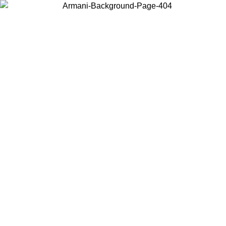
Elija el país en el que se encuentra para ver el contenido local y
comprar en línea.
País/Región
Continuar
United States
Acceda a tu cuenta para obtener el envío gratuito en pedidos superiores a
150€