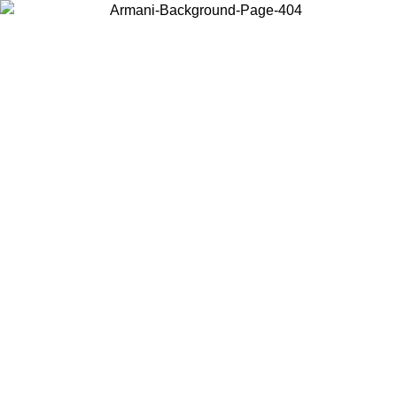
Elija el país en el que se encuentra para ver el contenido local y
comprar en línea.
País/Región
Continuar
United States
Acceda a tu cuenta para obtener el envío gratuito en pedidos superiores a
150€