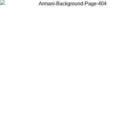
Elija el país en el que se encuentra para ver el contenido local y
comprar en línea.
País/Región
Continuar
United States
Acceda a tu cuenta para obtener el envío gratuito en pedidos superiores a
150€