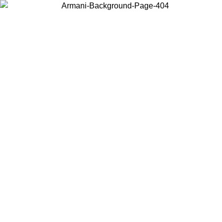
Elija el país en el que se encuentra para ver el contenido local y
comprar en línea.
País/Región
Continuar
United States
Acceda a tu cuenta para obtener el envío gratuito en pedidos superiores a
150€