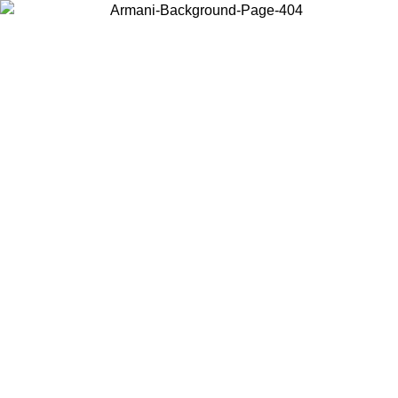
Acceda a su cuenta para obtener el envío estándar gratuito en
pedidos superiores a $150