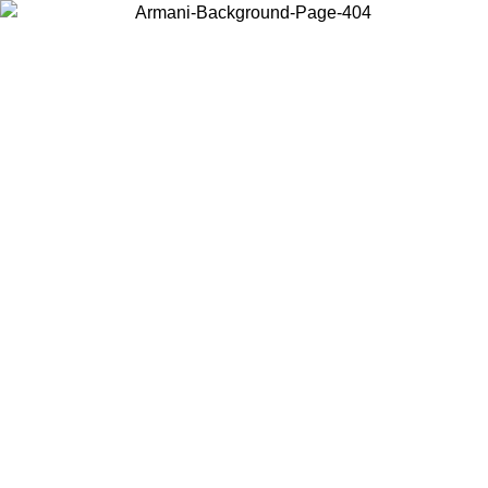
Acceda a su cuenta para obtener el envío estándar gratuito en
pedidos superiores a $150