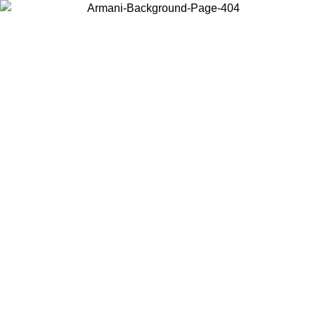
Acceda a su cuenta para obtener el envío estándar gratuito en
pedidos superiores a $150