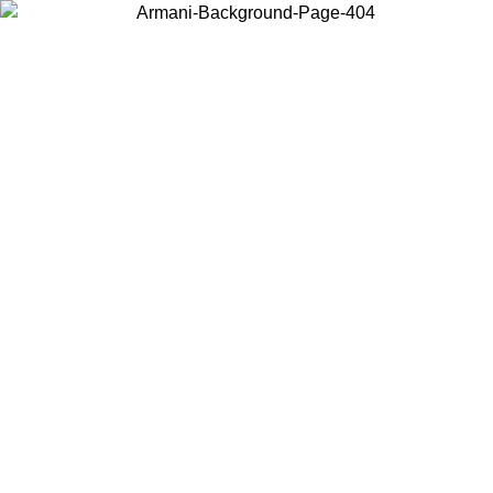
Acceda a su cuenta para obtener el envío estándar gratuito en
pedidos superiores a $150