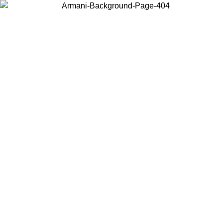
Acceda a su cuenta para obtener el envío estándar gratuito en
pedidos superiores a $150