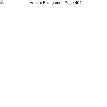
Acceda a su cuenta para obtener el envío estándar gratuito en
pedidos superiores a $150