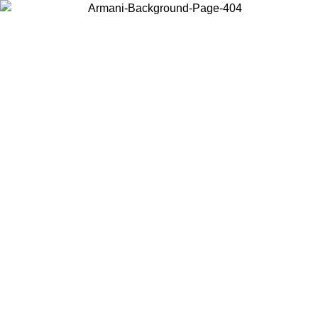
Acceda a su cuenta para obtener el envío estándar gratuito en
pedidos superiores a $150