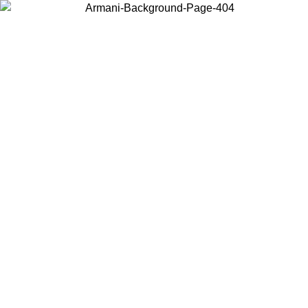
Acceda a su cuenta para obtener el envío estándar gratuito en
pedidos superiores a $150