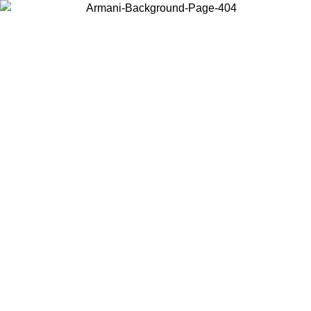
Acceda a su cuenta para obtener el envío estándar gratuito en
pedidos superiores a $150