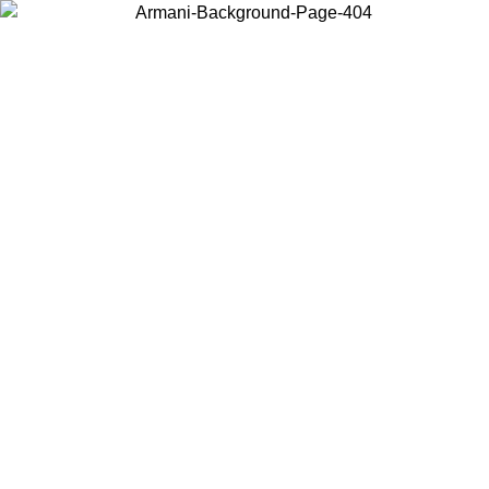
Acceda a su cuenta para obtener el envío estándar gratuito en
pedidos superiores a $150