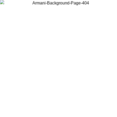
Acceda a su cuenta para obtener el envío estándar gratuito en
pedidos superiores a $150