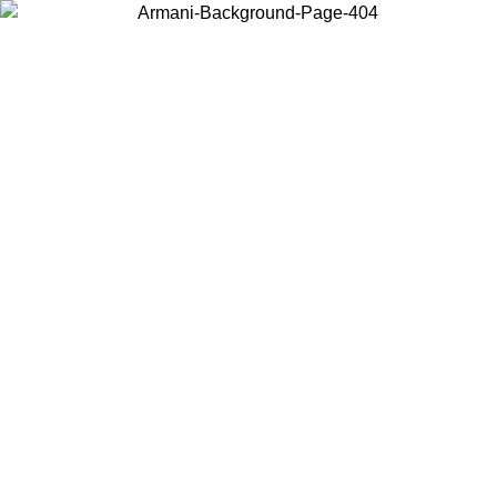
Acceda a su cuenta para obtener el envío estándar gratuito en
pedidos superiores a $150