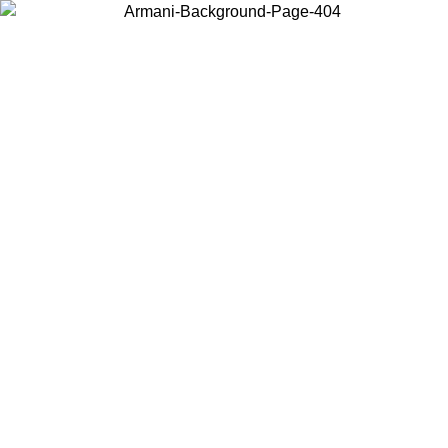
Acceda a su cuenta para obtener el envío estándar gratuito en
pedidos superiores a $150