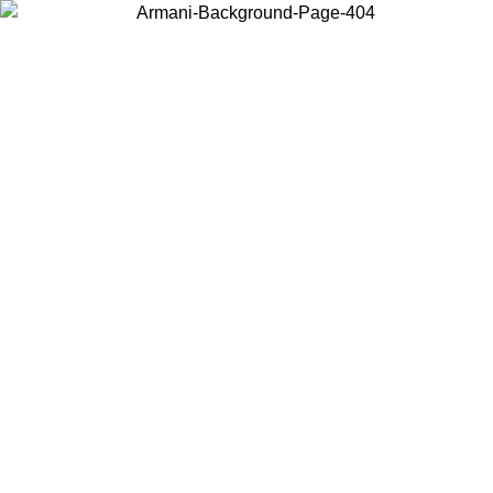
Acceda a su cuenta para obtener el envío estándar gra
 PRIMAVERA VERANO
pedidos superiores a $150