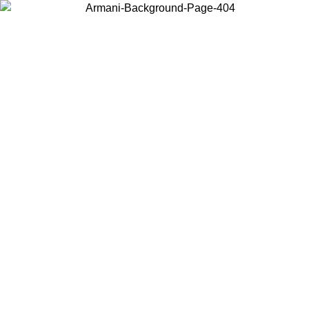
Acceda a su cuenta para obtener el envío estándar gratuito en
pedidos superiores a $150