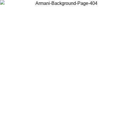
Acceda a su cuenta para obtener el envío estándar gratuito en
pedidos superiores a $150