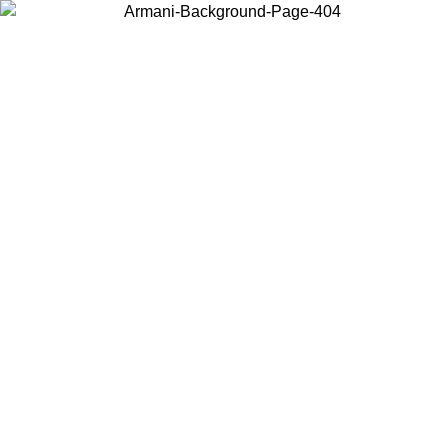
Acceda a su cuenta para obtener el envío estándar gratuito en
pedidos superiores a $150