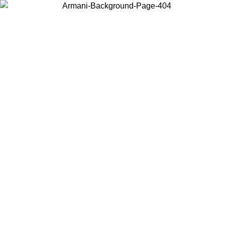
Acceda a su cuenta para obtener el envío estándar gratuito en
pedidos superiores a $150