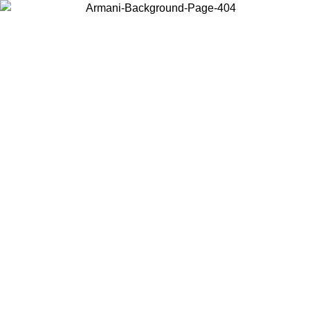
Acceda a su cuenta para obtener el envío estándar gratuito en
pedidos superiores a $150