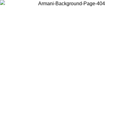
Acceda a su cuenta para obtener el envío estándar gratuito en
pedidos superiores a $150