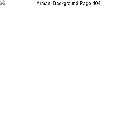
Acceda a su cuenta para obtener el envío estándar gratuito en
pedidos superiores a $150