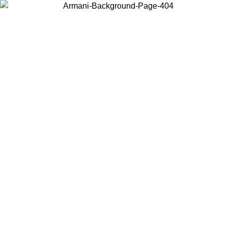
Acceda a su cuenta para obtener el envío estándar gratuito en
pedidos superiores a $150