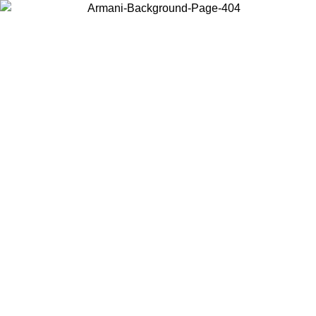
Acceda a su cuenta para obtener el envío estándar gratuito en
pedidos superiores a $150