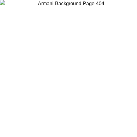
Acceda a su cuenta para obtener el envío estándar gratuito en
pedidos superiores a $150