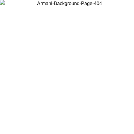
Acceda a su cuenta para obtener el envío estándar gratuito en
ERANO
pedidos superiores a $150